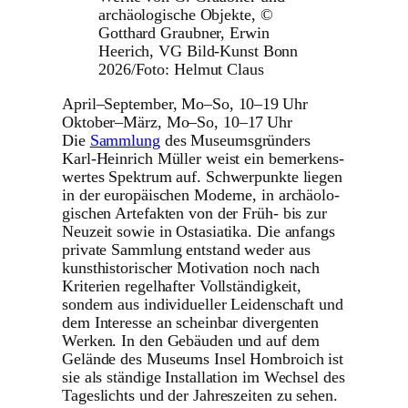
archäologische Objekte, ©
Gotthard Graubner, Erwin
Heerich, VG Bild-Kunst Bonn
2026/Foto: Helmut Claus
April–September, Mo–So, 10–19 Uhr
Oktober–März, Mo–So, 10–17 Uhr
Die
Sammlung
des Muse­ums­grün­ders
Karl-Heinrich Müller weist ein bemer­kens­
wertes Spektrum auf. Schwer­punkte liegen
in der euro­päi­schen Moderne, in archäo­lo­
gi­schen Arte­fakten von der Früh- bis zur
Neuzeit sowie in Ostasia­tika. Die anfangs
private Sammlung entstand weder aus
kunst­his­to­ri­scher Moti­va­tion noch nach
Kriterien regel­hafter Voll­stän­dig­keit,
sondern aus indi­vi­du­eller Leiden­schaft und
dem Interesse an scheinbar diver­genten
Werken. In den Gebäuden und auf dem
Gelände des Museums Insel Hombroich ist
sie als ständige Instal­la­tion im Wechsel des
Tages­lichts und der Jahres­zeiten zu sehen.