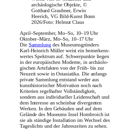
archäologische Objekte, ©
Gotthard Graubner, Erwin
Heerich, VG Bild-Kunst Bonn
2026/Foto: Helmut Claus
April–September, Mo–So, 10–19 Uhr
Oktober–März, Mo–So, 10–17 Uhr
Die
Sammlung
des Muse­ums­grün­ders
Karl-Heinrich Müller weist ein bemer­kens­
wertes Spektrum auf. Schwer­punkte liegen
in der euro­päi­schen Moderne, in archäo­lo­
gi­schen Arte­fakten von der Früh- bis zur
Neuzeit sowie in Ostasia­tika. Die anfangs
private Sammlung entstand weder aus
kunst­his­to­ri­scher Moti­va­tion noch nach
Kriterien regel­hafter Voll­stän­dig­keit,
sondern aus indi­vi­du­eller Leiden­schaft und
dem Interesse an scheinbar diver­genten
Werken. In den Gebäuden und auf dem
Gelände des Museums Insel Hombroich ist
sie als ständige Instal­la­tion im Wechsel des
Tages­lichts und der Jahres­zeiten zu sehen.