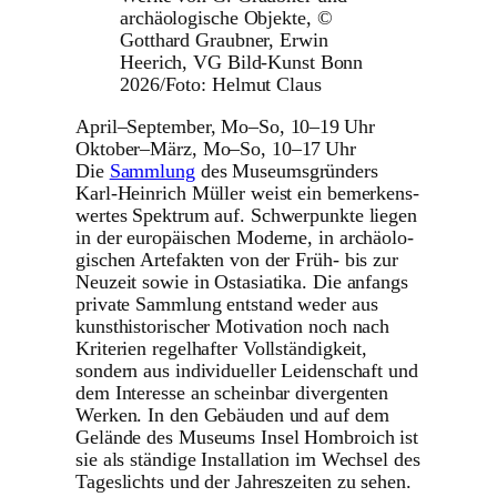
archäologische Objekte, ©
Gotthard Graubner, Erwin
Heerich, VG Bild-Kunst Bonn
2026/Foto: Helmut Claus
April–September, Mo–So, 10–19 Uhr
Oktober–März, Mo–So, 10–17 Uhr
Die
Sammlung
des Muse­ums­grün­ders
Karl-Heinrich Müller weist ein bemer­kens­
wertes Spektrum auf. Schwer­punkte liegen
in der euro­päi­schen Moderne, in archäo­lo­
gi­schen Arte­fakten von der Früh- bis zur
Neuzeit sowie in Ostasia­tika. Die anfangs
private Sammlung entstand weder aus
kunst­his­to­ri­scher Moti­va­tion noch nach
Kriterien regel­hafter Voll­stän­dig­keit,
sondern aus indi­vi­du­eller Leiden­schaft und
dem Interesse an scheinbar diver­genten
Werken. In den Gebäuden und auf dem
Gelände des Museums Insel Hombroich ist
sie als ständige Instal­la­tion im Wechsel des
Tages­lichts und der Jahres­zeiten zu sehen.