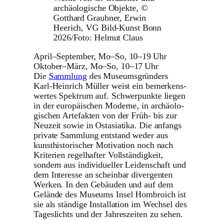
archäologische Objekte, ©
Gotthard Graubner, Erwin
Heerich, VG Bild-Kunst Bonn
2026/Foto: Helmut Claus
April–September, Mo–So, 10–19 Uhr
Oktober–März, Mo–So, 10–17 Uhr
Die
Sammlung
des Muse­ums­grün­ders
Karl-Heinrich Müller weist ein bemer­kens­
wertes Spektrum auf. Schwer­punkte liegen
in der euro­päi­schen Moderne, in archäo­lo­
gi­schen Arte­fakten von der Früh- bis zur
Neuzeit sowie in Ostasia­tika. Die anfangs
private Sammlung entstand weder aus
kunst­his­to­ri­scher Moti­va­tion noch nach
Kriterien regel­hafter Voll­stän­dig­keit,
sondern aus indi­vi­du­eller Leiden­schaft und
dem Interesse an scheinbar diver­genten
Werken. In den Gebäuden und auf dem
Gelände des Museums Insel Hombroich ist
sie als ständige Instal­la­tion im Wechsel des
Tages­lichts und der Jahres­zeiten zu sehen.