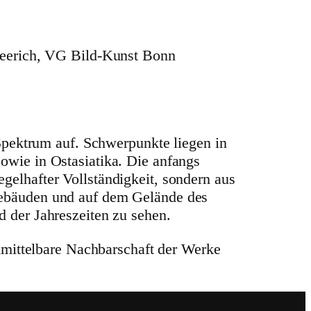
Heerich, VG Bild-Kunst Bonn
Spektrum auf. Schwer­punkte liegen in
sowie in Ostasia­tika. Die anfangs
el­hafter Voll­stän­dig­keit, sondern aus
n Gebäuden und auf dem Gelände des
d der Jahres­zeiten zu sehen.
t­tel­bare Nach­bar­schaft der Werke