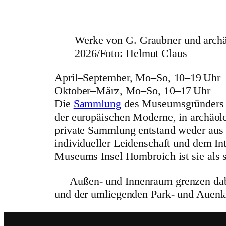
Werke von G. Graubner und archä
2026/Foto: Helmut Claus
April–September, Mo–So, 10–19 Uhr
Oktober–März, Mo–So, 10–17 Uhr
Die
Sammlung
des Muse­ums­grün­ders 
der euro­päi­schen Moderne, in archäo­l
private Sammlung entstand weder aus kuns
indi­vi­du­eller Leiden­schaft und dem
Museums Insel Hombroich ist sie als stä
Außen- und Innenraum grenzen dabei
und der umlie­genden Park- und Auenlan