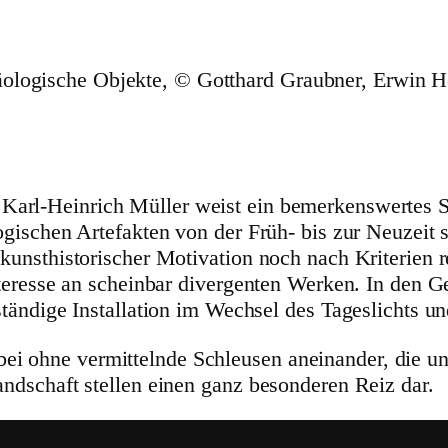
ologische Objekte, © Gotthard Graubner, Erwin 
Karl-Heinrich Müller weist ein bemer­kens­wertes 
o­gi­schen Arte­fakten von der Früh- bis zur Neuzeit 
t­his­to­ri­scher Moti­va­tion noch nach Kriterien reg
 Interesse an scheinbar diver­genten Werken. In de
ndige Instal­la­tion im Wechsel des Tages­lichts un
 ohne vermit­telnde Schleusen anein­ander, die unmi
d­schaft stellen einen ganz beson­deren Reiz dar.