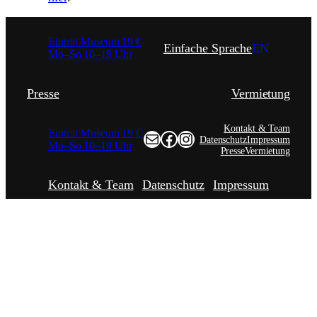
Eintritt Museum 19 €
Einfache Sprache
EN
Mo
–
So 10
–
19 Uhr
Presse
Vermietung
Kontakt & Team
Eintritt Museum 19 €
test@example.com
Facebook
Instagram
Datenschutz
Impressum
Mo
–
So 10
–
19 Uhr
Presse
Vermietung
Kontakt & Team
Datenschutz
Impressum