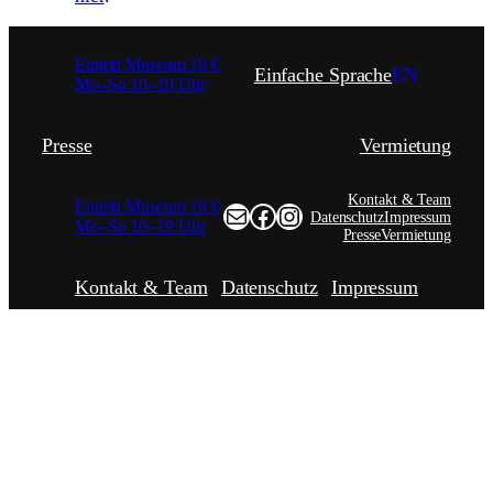
Eintritt Museum 19 €
Einfache Sprache
EN
Mo
–
So 10
–
19 Uhr
Presse
Vermietung
Kontakt & Team
Eintritt Museum 19 €
test@example.com
Facebook
Instagram
Datenschutz
Impressum
Mo
–
So 10
–
19 Uhr
Presse
Vermietung
Kontakt & Team
Datenschutz
Impressum