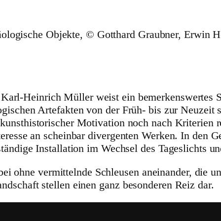
ologische Objekte, © Gotthard Graubner, Erwin 
Karl-Heinrich Müller weist ein bemer­kens­wertes 
o­gi­schen Arte­fakten von der Früh- bis zur Neuzeit 
t­his­to­ri­scher Moti­va­tion noch nach Kriterien reg
 Interesse an scheinbar diver­genten Werken. In de
ndige Instal­la­tion im Wechsel des Tages­lichts un
 ohne vermit­telnde Schleusen anein­ander, die unmi
d­schaft stellen einen ganz beson­deren Reiz dar.