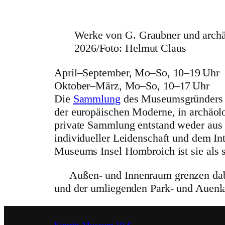
Werke von G. Graubner und archä
2026/Foto: Helmut Claus
April–September, Mo–So, 10–19 Uhr
Oktober–März, Mo–So, 10–17 Uhr
Die
Sammlung
des Muse­ums­grün­ders 
der euro­päi­schen Moderne, in archäo­l
private Sammlung entstand weder aus kuns
indi­vi­du­eller Leiden­schaft und dem
Museums Insel Hombroich ist sie als stä
Außen- und Innenraum grenzen dabei
und der umlie­genden Park- und Auenlan