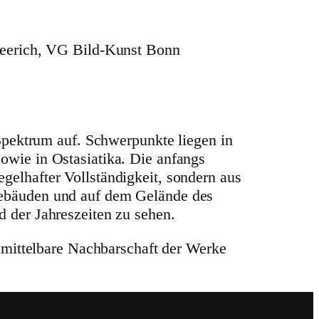
Heerich, VG Bild-Kunst Bonn
Spektrum auf. Schwer­punkte liegen in
sowie in Ostasia­tika. Die anfangs
el­hafter Voll­stän­dig­keit, sondern aus
n Gebäuden und auf dem Gelände des
d der Jahres­zeiten zu sehen.
t­tel­bare Nach­bar­schaft der Werke