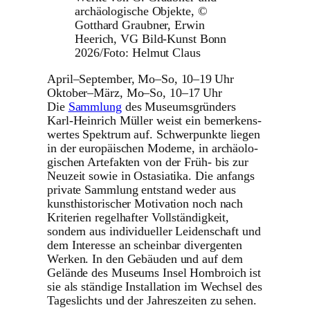
archäologische Objekte, ©
Gotthard Graubner, Erwin
Heerich, VG Bild-Kunst Bonn
2026/Foto: Helmut Claus
April–September, Mo–So, 10–19 Uhr
Oktober–März, Mo–So, 10–17 Uhr
Die
Sammlung
des Muse­ums­grün­ders
Karl-Heinrich Müller weist ein bemer­kens­
wertes Spektrum auf. Schwer­punkte liegen
in der euro­päi­schen Moderne, in archäo­lo­
gi­schen Arte­fakten von der Früh- bis zur
Neuzeit sowie in Ostasia­tika. Die anfangs
private Sammlung entstand weder aus
kunst­his­to­ri­scher Moti­va­tion noch nach
Kriterien regel­hafter Voll­stän­dig­keit,
sondern aus indi­vi­du­eller Leiden­schaft und
dem Interesse an scheinbar diver­genten
Werken. In den Gebäuden und auf dem
Gelände des Museums Insel Hombroich ist
sie als ständige Instal­la­tion im Wechsel des
Tages­lichts und der Jahres­zeiten zu sehen.